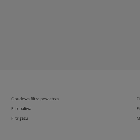
Obudowa filtra powietrza
F
Filtr paliwa
F
Filtr gazu
M