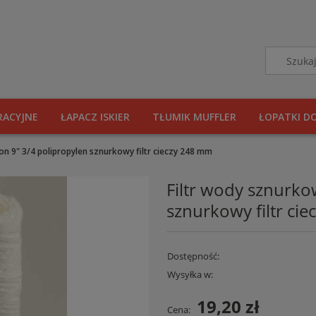
RACYJNE
ŁAPACZ ISKIER
TŁUMIK MUFFLER
ŁOPATKI D
on 9" 3/4 polipropylen sznurkowy filtr cieczy 248 mm
Filtr wody sznurko
sznurkowy filtr ci
Dostępność:
Wysyłka w:
19,20 zł
Cena: