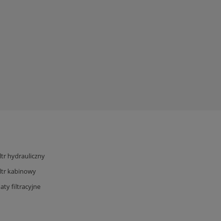
iltr hydrauliczny
iltr kabinowy
aty filtracyjne