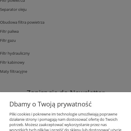
Filtr powietrza
Separator oleju
Obudowa filtra powietrza
Filtr paliwa
Filtr gazu
Filtr hydrauliczny
Filtr kabinowy
Maty filtracyjne
Zapisz się do Newsletter
Dbamy o Twoją prywatność
Pliki cookies i pokrewne im technologie umożliwiają poprawne
działanie strony i pomagają nam dostosować ofertę do Twoich
potrzeb. Możesz zaakceptować wykorzystanie przez nas
ZAPISZ SIĘ
wszystkich tych plików i przejść do sklepu lub dostosować użycie