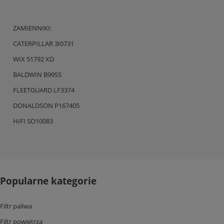
ZAMIENNIKI:
CATERPILLAR 3I0731
WIX 51792 XD
BALDWIN B99SS
FLEETGUARD LF3374
DONALDSON P167405
HIFI SO10083
Popularne kategorie
Filtr paliwa
Filtr powietrza