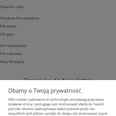
Separator oleju
Obudowa filtra powietrza
Filtr paliwa
Filtr gazu
Filtr hydrauliczny
Filtr kabinowy
Maty filtracyjne
Zapisz się do Newsletter
Dbamy o Twoją prywatność
Pliki cookies i pokrewne im technologie umożliwiają poprawne
działanie strony i pomagają nam dostosować ofertę do Twoich
potrzeb. Możesz zaakceptować wykorzystanie przez nas
ZAPISZ SIĘ
wszystkich tych plików i przejść do sklepu lub dostosować użycie