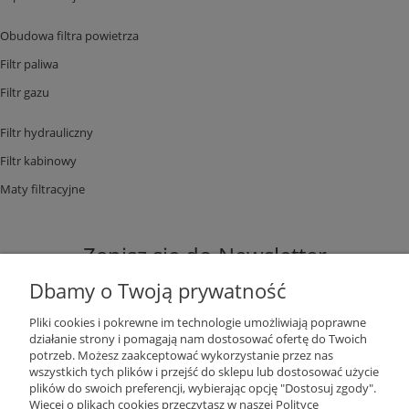
Obudowa filtra powietrza
Filtr paliwa
Filtr gazu
Filtr hydrauliczny
Filtr kabinowy
Maty filtracyjne
Zapisz się do Newsletter
Dbamy o Twoją prywatność
Pliki cookies i pokrewne im technologie umożliwiają poprawne
działanie strony i pomagają nam dostosować ofertę do Twoich
potrzeb. Możesz zaakceptować wykorzystanie przez nas
ZAPISZ SIĘ
wszystkich tych plików i przejść do sklepu lub dostosować użycie
plików do swoich preferencji, wybierając opcję "Dostosuj zgody".
Więcej o plikach cookies przeczytasz w naszej Polityce