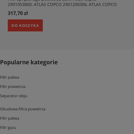
2901053800, ATLAS COPCO 2901200306, ATLAS COPCO
2901300007, ZANDER AC150Z, ZANDER AC 150V
317,70 zł
DO KOSZYKA
Popularne kategorie
Filtr paliwa
Filtr powietrza
Separator oleju
Obudowa filtra powietrza
Filtr paliwa
Filtr gazu