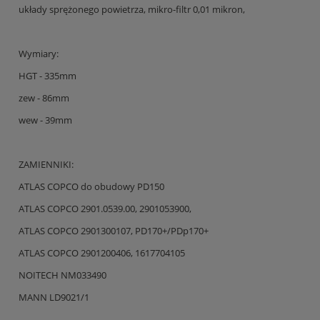
układy sprężonego powietrza, mikro-filtr 0,01 mikron,
Wymiary:
HGT - 335mm
zew - 86mm
wew - 39mm
ZAMIENNIKI:
ATLAS COPCO do obudowy PD150
ATLAS COPCO 2901.0539.00, 2901053900,
ATLAS COPCO 2901300107, PD170+/PDp170+
ATLAS COPCO 2901200406, 1617704105
NOITECH NM033490
MANN LD9021/1