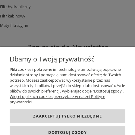
Filtr hydrauliczny
Filtr kabinowy
Maty filtracyjne
Zapisz się do Newsletter
Dbamy o Twoją prywatność
Pliki cookies i pokrewne im technologie umożliwiają poprawne
działanie strony i pomagają nam dostosować ofertę do Twoich
potrzeb. Możesz zaakceptować wykorzystanie przez nas
ZAPISZ SIĘ
wszystkich tych plików i przejść do sklepu lub dostosować użycie
plików do swoich preferencji, wybierając opcję "Dostosuj zgody".
Więcej o plikach cookies przeczytasz w naszej Polityce
prywatności.
DANE KONTAKTOWE
ZAAKCEPTUJ TYLKO NIEZBĘDNE
INFORMACJE
DOSTOSUJ ZGODY