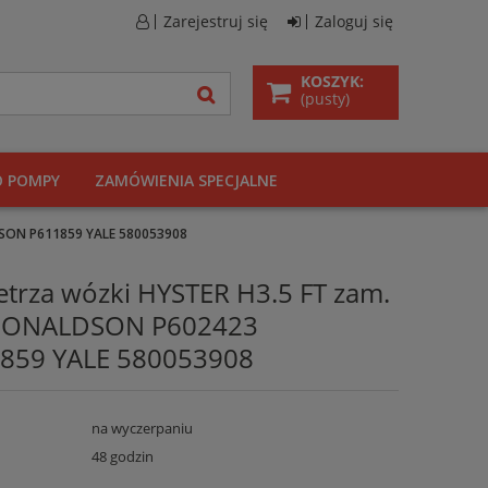
Zarejestruj się
Zaloguj się
KOSZYK:
(pusty)
O POMPY
ZAMÓWIENIA SPECJALNE
DSON P611859 YALE 580053908
etrza wózki HYSTER H3.5 FT zam.
DONALDSON P602423
59 YALE 580053908
na wyczerpaniu
48 godzin