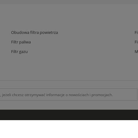
Obudowa filtra powietrza
F
Filtr paliwa
F
Filtr gazu
M
INFORMACJE
O F
Kontakt z nami
O na