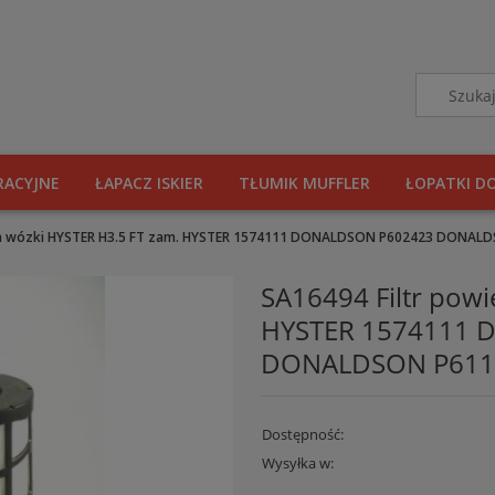
RACYJNE
ŁAPACZ ISKIER
TŁUMIK MUFFLER
ŁOPATKI D
rza wózki HYSTER H3.5 FT zam. HYSTER 1574111 DONALDSON P602423 DONAL
SA16494 Filtr powi
HYSTER 1574111 
DONALDSON P6118
Dostępność:
Wysyłka w: