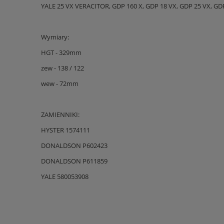
YALE 25 VX VERACITOR, GDP 160 X, GDP 18 VX, GDP 25 VX, GDP
Wymiary:
HGT - 329mm
zew - 138 / 122
wew - 72mm
ZAMIENNIKI:
HYSTER 1574111
DONALDSON P602423
DONALDSON P611859
YALE 580053908