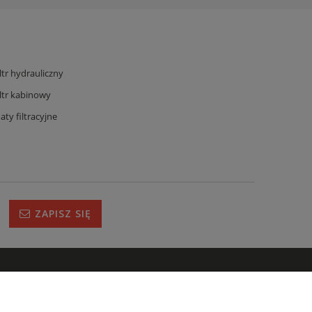
iltr hydrauliczny
iltr kabinowy
aty filtracyjne
ZAPISZ SIĘ
IRMIE
s