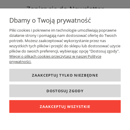
Zapisz się do Newsletter
Dbamy o Twoją prywatność
Pliki cookies i pokrewne im technologie umożliwiają poprawne
działanie strony i pomagają nam dostosować ofertę do Twoich
potrzeb. Możesz zaakceptować wykorzystanie przez nas
ZAPISZ SIĘ
wszystkich tych plików i przejść do sklepu lub dostosować użycie
plików do swoich preferencji, wybierając opcję "Dostosuj zgody".
Więcej o plikach cookies przeczytasz w naszej Polityce
prywatności.
DANE KONTAKTOWE
ZAAKCEPTUJ TYLKO NIEZBĘDNE
INFORMACJE
DOSTOSUJ ZGODY
O FIRMIE
ZAAKCEPTUJ WSZYSTKIE
POKAŻ PEŁNĄ WERSJĘ STRONY