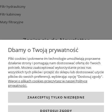
Filtr hydrauliczny
Filtr kabinowy
Maty filtracyjne
Zapisz się do Newsletter
Dbamy o Twoją prywatność
Pliki cookies i pokrewne im technologie umożliwiają poprawne
działanie strony i pomagają nam dostosować ofertę do Twoich
potrzeb. Możesz zaakceptować wykorzystanie przez nas
ZAPISZ SIĘ
wszystkich tych plików i przejść do sklepu lub dostosować użycie
plików do swoich preferencji, wybierając opcję "Dostosuj zgody".
Więcej o plikach cookies przeczytasz w naszej Polityce
prywatności.
DANE KONTAKTOWE
ZAAKCEPTUJ TYLKO NIEZBĘDNE
INFORMACJE
DOSTOSUJ ZGODY