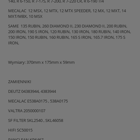
140, R 6-150, R 7-175, R 7-200, R 7-220 CR, R 6-190 TI4
MECALAC 12 MSX, 12 MTX, 12 MTX SPEEDER, 12 MX, 12 MXT, 14
MXT/MBX, 10 MSX
SAME 135 RUBIN, 260 DIAMOND II, 230 DIAMOND II, 200 RUBIN,
200 IRON, 190 S IRON, 120 RUBIN, 130 IRON, 180 RUBIN, 140 IRON,
150 IRON, 150 RUBIN, 160 RUBIN, 165 S IRON, 165.7 IRON, 175 S
IRON,
Wymiary: 370mm x 175mm x 59mm
ZAMIENNIKI
DEUTZ 04383944, 4383944
MECALAC E538A0175 , 538A0175
VALTRA 2050000107
SF FILTER SKL2540 , SKL46058
HIFI SC50015
PANCLEAN KP6467,