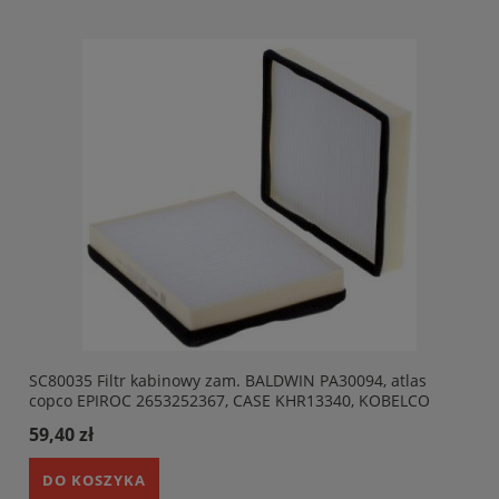
SC80035 Filtr kabinowy zam. BALDWIN PA30094, atlas
E
copco EPIROC 2653252367, CASE KHR13340, KOBELCO
51186-41980, KOBELCO 51186-42320. HIFI SC80035
59,40 zł
DO KOSZYKA