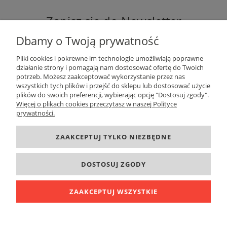
Zapisz się do Newsletter
Dbamy o Twoją prywatność
Pliki cookies i pokrewne im technologie umożliwiają poprawne
działanie strony i pomagają nam dostosować ofertę do Twoich
potrzeb. Możesz zaakceptować wykorzystanie przez nas
ZAPISZ SIĘ
wszystkich tych plików i przejść do sklepu lub dostosować użycie
plików do swoich preferencji, wybierając opcję "Dostosuj zgody".
Więcej o plikach cookies przeczytasz w naszej Polityce
prywatności.
DANE KONTAKTOWE
ZAAKCEPTUJ TYLKO NIEZBĘDNE
INFORMACJE
DOSTOSUJ ZGODY
O FIRMIE
ZAAKCEPTUJ WSZYSTKIE
POKAŻ PEŁNĄ WERSJĘ STRONY