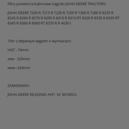
filtry powietrza kabinowe ciągniki JOHN DEERE TRACTORS
JOHN DEERE 7200 R 7215 R 7230 R 7250 R 7260 R 7280 R 8235 R
8245 R 8260 R 8270 R 8295 R 8310 R 8310 RT 8320 R 8335 R 8335 RT
8345 R 8360 R 8360 RT 8370 R R 4030 I
Filtr z
aktywnym węglem
o wymiarach:
HGT - 74mm
zew - 329mm
wew -243mm
ZAMIENNIKI:
JOHN DEERE RE333569 ,HIFI SC 90185CA