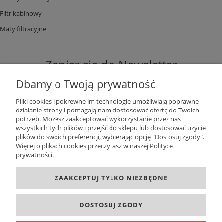
Filtr kabinowy
Maty filtracyjne
Zapisz się do Newsletter
Dbamy o Twoją prywatność
Pliki cookies i pokrewne im technologie umożliwiają poprawne
działanie strony i pomagają nam dostosować ofertę do Twoich
potrzeb. Możesz zaakceptować wykorzystanie przez nas
ZAPISZ SIĘ
wszystkich tych plików i przejść do sklepu lub dostosować użycie
plików do swoich preferencji, wybierając opcję "Dostosuj zgody".
Więcej o plikach cookies przeczytasz w naszej Polityce
prywatności.
DANE KONTAKTOWE
ZAAKCEPTUJ TYLKO NIEZBĘDNE
INFORMACJE
DOSTOSUJ ZGODY