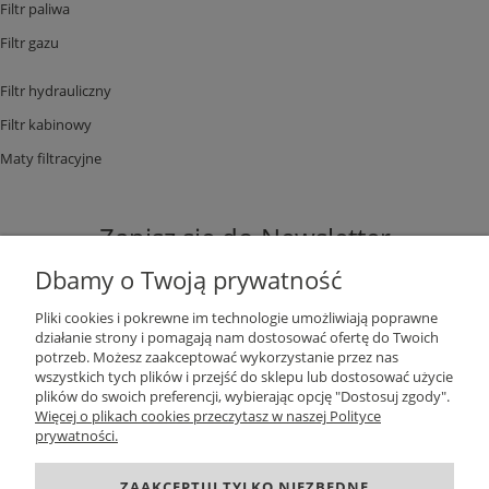
Filtr paliwa
Filtr gazu
Filtr hydrauliczny
Filtr kabinowy
Maty filtracyjne
Zapisz się do Newsletter
Dbamy o Twoją prywatność
Pliki cookies i pokrewne im technologie umożliwiają poprawne
działanie strony i pomagają nam dostosować ofertę do Twoich
potrzeb. Możesz zaakceptować wykorzystanie przez nas
ZAPISZ SIĘ
wszystkich tych plików i przejść do sklepu lub dostosować użycie
plików do swoich preferencji, wybierając opcję "Dostosuj zgody".
Więcej o plikach cookies przeczytasz w naszej Polityce
prywatności.
DANE KONTAKTOWE
ZAAKCEPTUJ TYLKO NIEZBĘDNE