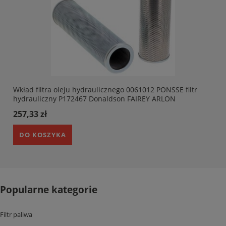
Wkład filtra oleju hydraulicznego 0061012 PONSSE filtr
,
hydrauliczny P172467 Donaldson FAIREY ARLON
TXW8CCC10 parker 937777Q tamrock 64117540 mp-filtri
257,33 zł
MR6304A10A . HIFI SH53281
DO KOSZYKA
Popularne kategorie
Filtr paliwa