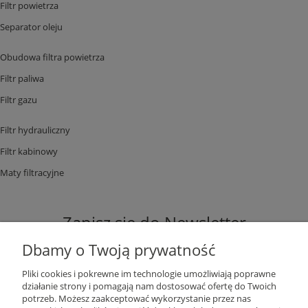
Filtr powietrza
Separator oleju
Obudowa filtra powietrza
Filtr paliwa
Filtr gazu
Filtr hydrauliczny
Filtr kabinowy
Maty filtracyjne
Zapisz się do Newsletter
Dbamy o Twoją prywatność
Pliki cookies i pokrewne im technologie umożliwiają poprawne
działanie strony i pomagają nam dostosować ofertę do Twoich
potrzeb. Możesz zaakceptować wykorzystanie przez nas
ZAPISZ SIĘ