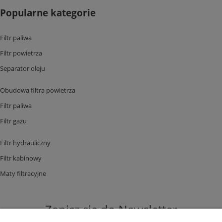
Popularne kategorie
Filtr paliwa
Filtr powietrza
Separator oleju
Obudowa filtra powietrza
Filtr paliwa
Filtr gazu
Filtr hydrauliczny
Filtr kabinowy
Maty filtracyjne
Zapisz się do Newsletter