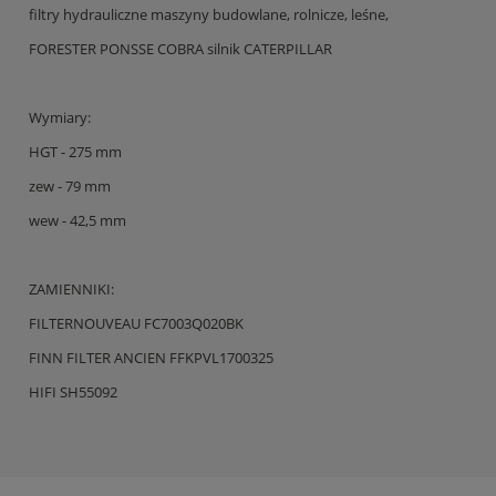
filtry hydrauliczne maszyny budowlane, rolnicze, leśne,
FORESTER PONSSE COBRA silnik CATERPILLAR
Wymiary:
HGT - 275 mm
zew - 79 mm
wew - 42,5 mm
ZAMIENNIKI:
FILTERNOUVEAU FC7003Q020BK
FINN FILTER ANCIEN FFKPVL1700325
HIFI SH55092