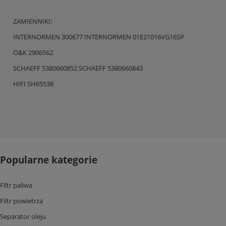
ZAMIENNIKI:
INTERNORMEN 300677 INTERNORMEN 01E21016VG16SP
O&K 2906562
SCHAEFF 5380660852 SCHAEFF 5380660843
HIFI SH65538
Popularne kategorie
Filtr paliwa
Filtr powietrza
Separator oleju