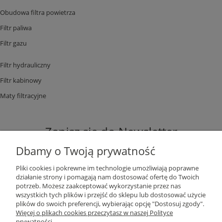
Obudowa filtra powietrza
Filtr paliwa
Filtr gazu
Filtr hydrauliczny
Filtr kabinowy
Maty filtracyjne
Zapisz się do Newsletter
Dbamy o Twoją prywatność
Pliki cookies i pokrewne im technologie umożliwiają poprawne
działanie strony i pomagają nam dostosować ofertę do Twoich
potrzeb. Możesz zaakceptować wykorzystanie przez nas
ZAPISZ SIĘ
wszystkich tych plików i przejść do sklepu lub dostosować użycie
plików do swoich preferencji, wybierając opcję "Dostosuj zgody".
Więcej o plikach cookies przeczytasz w naszej Polityce
prywatności.