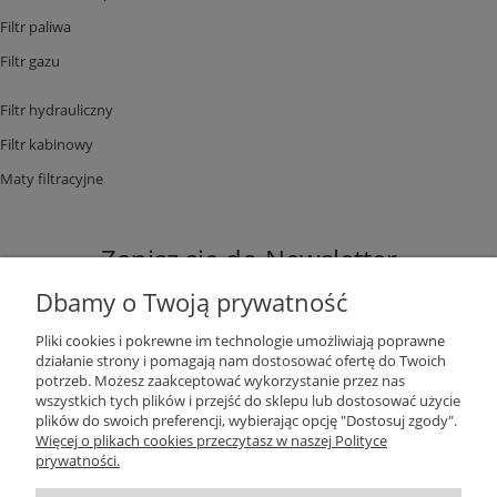
Filtr paliwa
Filtr gazu
Filtr hydrauliczny
Filtr kabinowy
Maty filtracyjne
Zapisz się do Newsletter
Dbamy o Twoją prywatność
Pliki cookies i pokrewne im technologie umożliwiają poprawne
działanie strony i pomagają nam dostosować ofertę do Twoich
potrzeb. Możesz zaakceptować wykorzystanie przez nas
ZAPISZ SIĘ
wszystkich tych plików i przejść do sklepu lub dostosować użycie
plików do swoich preferencji, wybierając opcję "Dostosuj zgody".
Więcej o plikach cookies przeczytasz w naszej Polityce
prywatności.