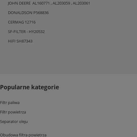
JOHN DEERE AL160771 , AL203059 , AL203061
DONALDSON P568836
CERMAG 12716
SF-FILTER - HY20532
HIFI SH87343
Popularne kategorie
Filtr paliwa
Filtr powietrza
Separator oleju
Obudowa filtra powietrza