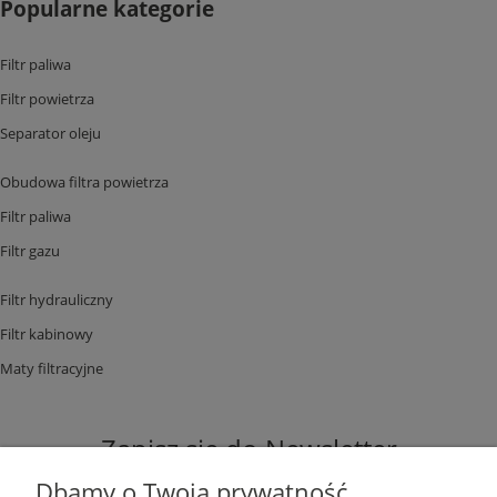
Popularne kategorie
Filtr paliwa
Filtr powietrza
Separator oleju
Obudowa filtra powietrza
Filtr paliwa
Filtr gazu
Filtr hydrauliczny
Filtr kabinowy
Maty filtracyjne
Zapisz się do Newsletter
Dbamy o Twoją prywatność