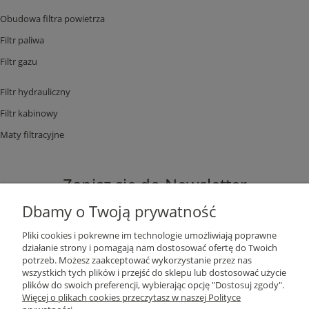
Obudowa filtra powietrza
Filtr paliwa
Filtr gazu
Filtr hydrauliczny
Filtr kabinowy
Maty filtracyjne
Zapisz się do Newsletter
Dbamy o Twoją prywatność
Pliki cookies i pokrewne im technologie umożliwiają poprawne
działanie strony i pomagają nam dostosować ofertę do Twoich
potrzeb. Możesz zaakceptować wykorzystanie przez nas
ZAPISZ SIĘ
wszystkich tych plików i przejść do sklepu lub dostosować użycie
plików do swoich preferencji, wybierając opcję "Dostosuj zgody".
Więcej o plikach cookies przeczytasz w naszej Polityce