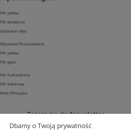
Filtr paliwa
Filtr powietrza
Separator oleju
Obudowa filtra powietrza
Filtr paliwa
Filtr gazu
Filtr hydrauliczny
Filtr kabinowy
Maty filtracyjne
Zapisz się do Newsletter
Dbamy o Twoją prywatność