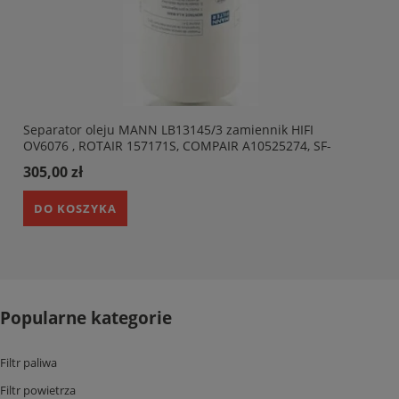
Separator oleju MANN LB13145/3 zamiennik HIFI
OV6076 , ROTAIR 157171S, COMPAIR A10525274, SF-
FILTER SPA50032, RENNER 12101, BOGE 575000101,
305,00 zł
ALMIG 57258111, ATMOS 427900401016. REMEZA
4060200600 (1)
DO KOSZYKA
Popularne kategorie
Filtr paliwa
Filtr powietrza