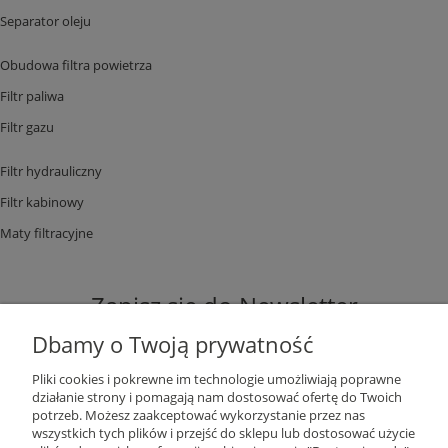
Separator oleju
Obudowa filtra powietrza
Filtr paliwa
Filtr gazu
Filtr hydrauliczny
Filtr kabinowy
Maty filtracyjne
Zapisz się do Newsletter
Dbamy o Twoją prywatność
Pliki cookies i pokrewne im technologie umożliwiają poprawne
działanie strony i pomagają nam dostosować ofertę do Twoich
potrzeb. Możesz zaakceptować wykorzystanie przez nas
ZAPISZ SIĘ
wszystkich tych plików i przejść do sklepu lub dostosować użycie