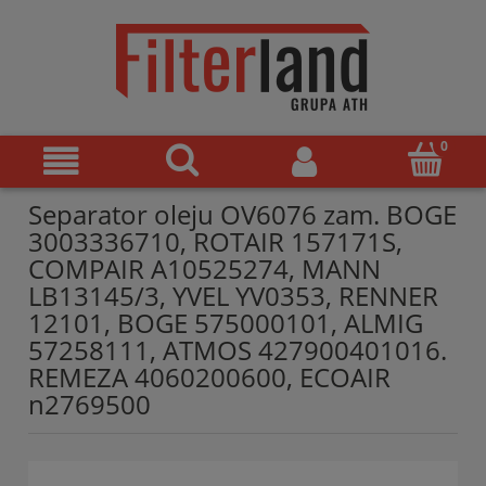
Separator oleju OV6076 zam. BOGE
3003336710, ROTAIR 157171S,
COMPAIR A10525274, MANN
LB13145/3, YVEL YV0353, RENNER
12101, BOGE 575000101, ALMIG
57258111, ATMOS 427900401016.
REMEZA 4060200600, ECOAIR
n2769500