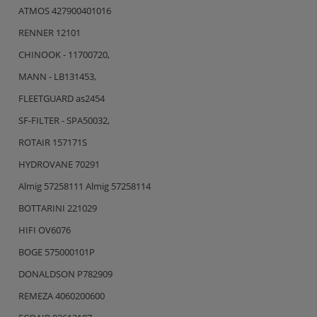
ATMOS 427900401016
RENNER 12101
CHINOOK - 11700720,
MANN - LB131453,
FLEETGUARD as2454
SF-FILTER - SPA50032,
ROTAIR 157171S
HYDROVANE 70291
Almig 57258111 Almig 57258114
BOTTARINI 221029
HIFI OV6076
BOGE 575000101P
DONALDSON P782909
REMEZA 4060200600