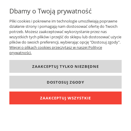
Dbamy o Twoją prywatność
Pliki cookies i pokrewne im technologie umożliwiają poprawne
działanie strony i pomagają nam dostosować ofertę do Twoich
potrzeb. Możesz zaakceptować wykorzystanie przez nas
ZAPISZ SIĘ
wszystkich tych plików i przejść do sklepu lub dostosować użycie
plików do swoich preferencji, wybierając opcję "Dostosuj zgody".
Więcej o plikach cookies przeczytasz w naszej Polityce
prywatności.
DANE KONTAKTOWE
ZAAKCEPTUJ TYLKO NIEZBĘDNE
INFORMACJE
DOSTOSUJ ZGODY
O FIRMIE
ZAAKCEPTUJ WSZYSTKIE
POKAŻ PEŁNĄ WERSJĘ STRONY
Sklep internetowy Shoper.pl