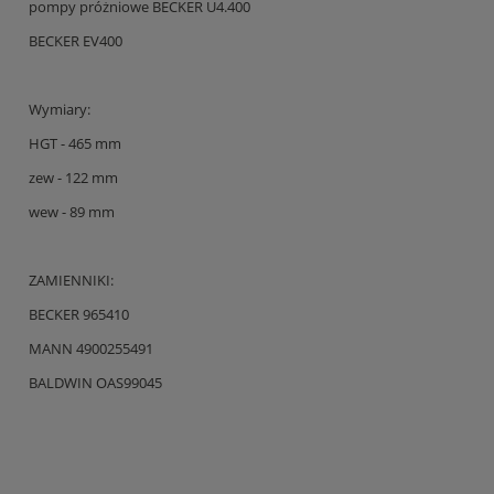
pompy próżniowe BECKER U4.400
BECKER EV400
Wymiary:
HGT - 465 mm
zew - 122 mm
wew - 89 mm
ZAMIENNIKI:
BECKER 965410
MANN 4900255491
BALDWIN OAS99045