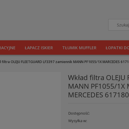
RACYJNE
ŁAPACZ ISKIER
TŁUMIK MUFFLER
ŁOPATKI D
d filtra OLEJU FLEETGUARD LF3397 zamiennik MANN PF1055/1X MARCEDES 617
Wkład filtra OLEJ
MANN PF1055/1X 
MERCEDES 617180
Dostępność:
Wysyłka w: