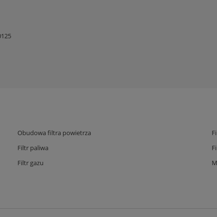
0125
Obudowa filtra powietrza
F
Filtr paliwa
F
Filtr gazu
M