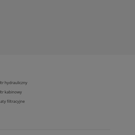
iltr hydrauliczny
iltr kabinowy
aty filtracyjne