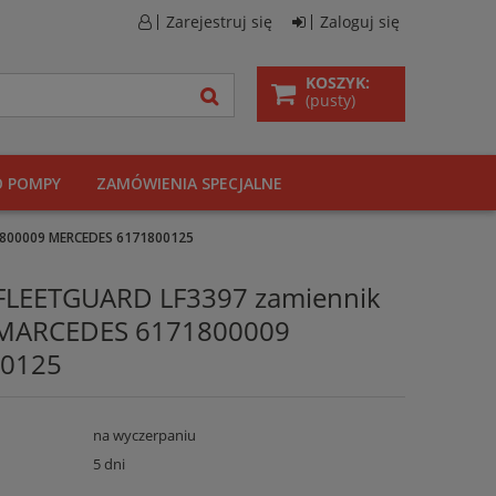
Zarejestruj się
Zaloguj się
KOSZYK:
(pusty)
O POMPY
ZAMÓWIENIA SPECJALNE
1800009 MERCEDES 6171800125
U FLEETGUARD LF3397 zamiennik
MARCEDES 6171800009
0125
na wyczerpaniu
5 dni