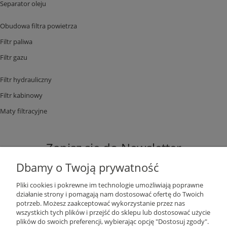
Separator oleju
Obudowa filtra powietrza
Filtr paliwa
Filtr gazu
Filtr hydrauliczny
Filtr kabinowy
Maty filtracyjne
Zapisz się do Newsletter
Dbamy o Twoją prywatność
Pliki cookies i pokrewne im technologie umożliwiają poprawne
działanie strony i pomagają nam dostosować ofertę do Twoich
potrzeb. Możesz zaakceptować wykorzystanie przez nas
ZAPISZ SIĘ
wszystkich tych plików i przejść do sklepu lub dostosować użycie
plików do swoich preferencji, wybierając opcję "Dostosuj zgody".