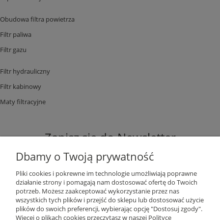
Obudowa filtra powietrza
Filtr paliwa
Filtr gazu
Filtr hydrauliczny
Filtr kabinowy
Maty filtracyjne
Zapisz się do Newsletter
Dbamy o Twoją prywatność
Pliki cookies i pokrewne im technologie umożliwiają poprawne
działanie strony i pomagają nam dostosować ofertę do Twoich
potrzeb. Możesz zaakceptować wykorzystanie przez nas
ZAPISZ SIĘ
wszystkich tych plików i przejść do sklepu lub dostosować użycie
plików do swoich preferencji, wybierając opcję "Dostosuj zgody".
Więcej o plikach cookies przeczytasz w naszej Polityce