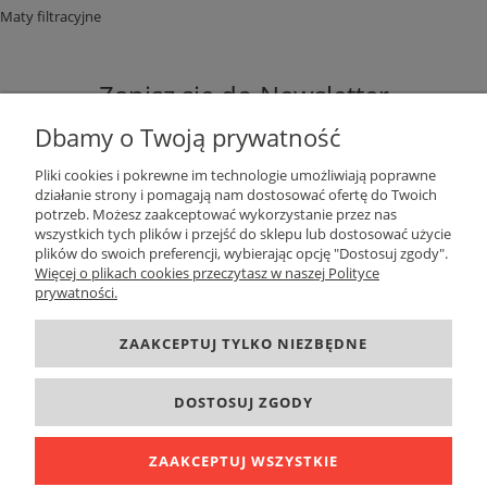
Maty filtracyjne
Zapisz się do Newsletter
Dbamy o Twoją prywatność
Pliki cookies i pokrewne im technologie umożliwiają poprawne
działanie strony i pomagają nam dostosować ofertę do Twoich
potrzeb. Możesz zaakceptować wykorzystanie przez nas
ZAPISZ SIĘ
wszystkich tych plików i przejść do sklepu lub dostosować użycie
plików do swoich preferencji, wybierając opcję "Dostosuj zgody".
Więcej o plikach cookies przeczytasz w naszej Polityce
prywatności.
DANE KONTAKTOWE
ZAAKCEPTUJ TYLKO NIEZBĘDNE
INFORMACJE
DOSTOSUJ ZGODY
O FIRMIE
ZAAKCEPTUJ WSZYSTKIE