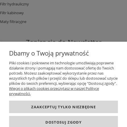
Filtr hydrauliczny
Filtr kabinowy
Maty filtracyjne
Zapisz się do Newsletter
Dbamy o Twoją prywatność
Pliki cookies i pokrewne im technologie umożliwiają poprawne
działanie strony i pomagają nam dostosować ofertę do Twoich
potrzeb. Możesz zaakceptować wykorzystanie przez nas
ZAPISZ SIĘ
wszystkich tych plików i przejść do sklepu lub dostosować użycie
plików do swoich preferencji, wybierając opcję "Dostosuj zgody".
Więcej o plikach cookies przeczytasz w naszej Polityce
prywatności.
DANE KONTAKTOWE
ZAAKCEPTUJ TYLKO NIEZBĘDNE
INFORMACJE
DOSTOSUJ ZGODY