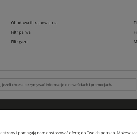
Obudowa filtra powietrza
F
Filtr paliwa
F
Filtr gazu
M
INFORMACJE
O F
Kontakt z nami
O na
nie strony i pomagają nam dostosować ofertę do Twoich potrzeb. Możesz zaa
Zamówienia specjalne
Blog