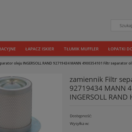
RACYJNE
ŁAPACZ ISKIER
TŁUMIK MUFFLER
ŁOPATKI D
separator oleju INGERSOLL RAND 92719434 MANN 4900354101 Filtr separator o
zamiennik Filtr se
92719434 MANN 490
INGERSOLL RAND H
Dostępność:
Wysyłka w: