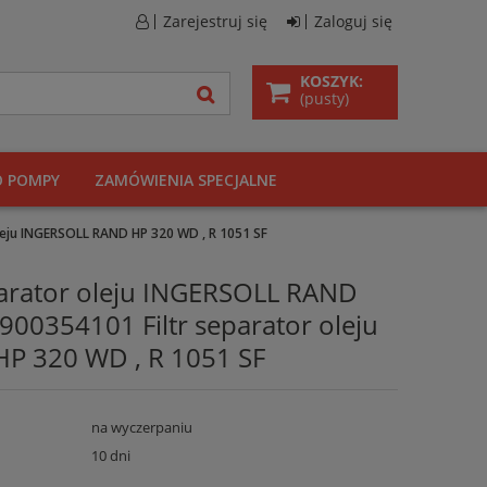
Zarejestruj się
Zaloguj się
KOSZYK:
(pusty)
O POMPY
ZAMÓWIENIA SPECJALNE
leju INGERSOLL RAND HP 320 WD , R 1051 SF
parator oleju INGERSOLL RAND
0354101 Filtr separator oleju
P 320 WD , R 1051 SF
na wyczerpaniu
10 dni