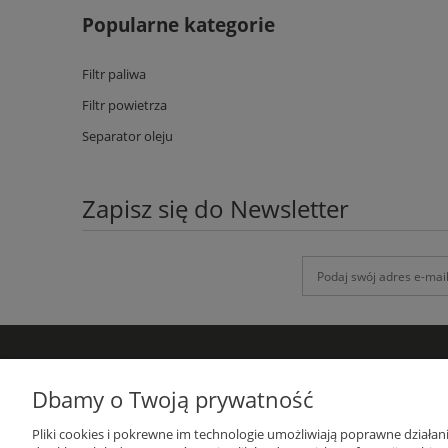
Popularne kategorie
Filtr paliwa
Filtr powietrza
Separator oleju
Zapisz się do Newsletter
DANE KONTAKTOWE
Dbamy o Twoją prywatność
GRUPA-ATH
Pliki cookies i pokrewne im technologie umożliwiają poprawne działa
ul. Targowa 1A/4, 19-300 Ełk