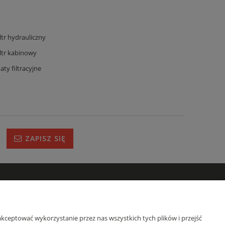
iltr hydrauliczny
iltr kabinowy
aty filtracyjne
ZAPISZ SIĘ
IRMIE
s
kceptować wykorzystanie przez nas wszystkich tych plików i przejść