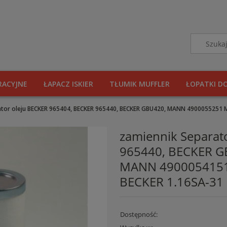
RACYJNE
ŁAPACZ ISKIER
TŁUMIK MUFFLER
ŁOPATKI D
ator oleju BECKER 965404, BECKER 965440, BECKER GBU420, MANN 490005525
zamiennik Separat
965440, BECKER 
MANN 4900054151
BECKER 1.16SA-31
Dostępność: