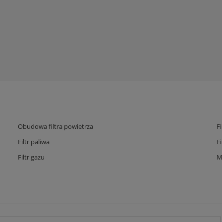
Obudowa filtra powietrza
F
Filtr paliwa
F
Filtr gazu
M