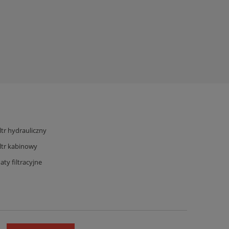
iltr hydrauliczny
iltr kabinowy
aty filtracyjne