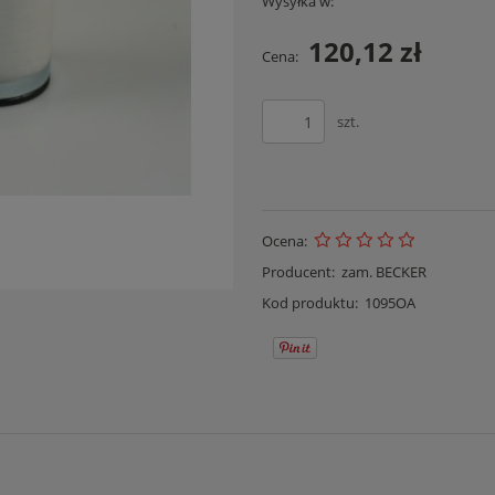
Wysyłka w:
120,12 zł
Cena:
szt.
Ocena:
Producent:
zam. BECKER
Kod produktu:
1095OA