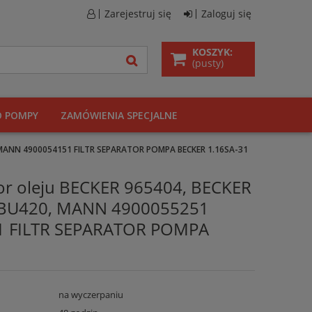
Zarejestruj się
Zaloguj się
KOSZYK:
(pusty)
O POMPY
ZAMÓWIENIA SPECJALNE
1 MANN 4900054151 FILTR SEPARATOR POMPA BECKER 1.16SA-31
or oleju BECKER 965404, BECKER
GBU420, MANN 4900055251
 FILTR SEPARATOR POMPA
na wyczerpaniu