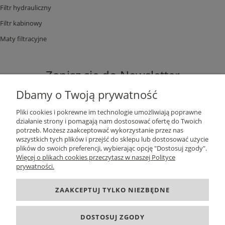
Filtr hydrauliczny
Filtr kabinowy
Maty filtracyjne
Zapisz się do Newsletter
Dbamy o Twoją prywatność
Pliki cookies i pokrewne im technologie umożliwiają poprawne
działanie strony i pomagają nam dostosować ofertę do Twoich
potrzeb. Możesz zaakceptować wykorzystanie przez nas
ZAPISZ SIĘ
wszystkich tych plików i przejść do sklepu lub dostosować użycie
plików do swoich preferencji, wybierając opcję "Dostosuj zgody".
Więcej o plikach cookies przeczytasz w naszej Polityce
prywatności.
DANE KONTAKTOWE
ZAAKCEPTUJ TYLKO NIEZBĘDNE
INFORMACJE
DOSTOSUJ ZGODY