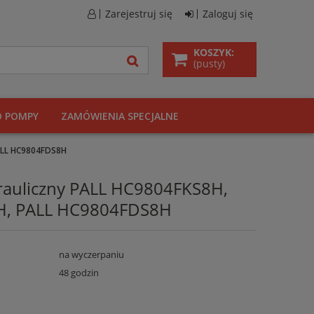
Zarejestruj się
Zaloguj się
KOSZYK:
(pusty)
O POMPY
ZAMÓWIENIA SPECJALNE
PALL HC9804FDS8H
drauliczny PALL HC9804FKS8H,
H, PALL HC9804FDS8H
na wyczerpaniu
48 godzin