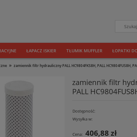
RACYJNE
ŁAPACZ ISKIER
TŁUMIK MUFFLER
ŁOPATKI D
»
iczne
zamiennik filtr hydrauliczny PALL HC9804FKS8H, PALL HC9804FUS8H, 
zamiennik filtr hy
PALL HC9804FUS8
Dostępność:
Wysyłka w:
406,88 zł
Cena: