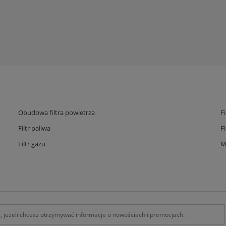
Obudowa filtra powietrza
F
Filtr paliwa
F
Filtr gazu
M