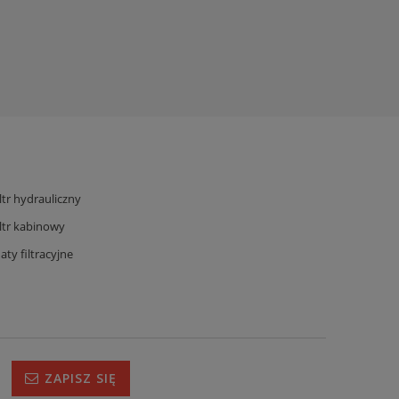
iltr hydrauliczny
iltr kabinowy
aty filtracyjne
ZAPISZ SIĘ