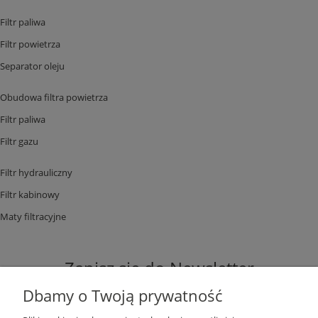
Filtr paliwa
Filtr powietrza
Separator oleju
Obudowa filtra powietrza
Filtr paliwa
Filtr gazu
Filtr hydrauliczny
Filtr kabinowy
Maty filtracyjne
Zapisz się do Newsletter
Dbamy o Twoją prywatność