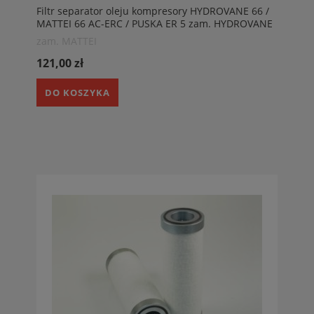
Filtr separator oleju kompresory HYDROVANE 66 /
MATTEI 66 AC-ERC / PUSKA ER 5 zam. HYDROVANE
52471, MATTEI 13815, PUSKA 8R03000600,
zam. MATTEI
NOITECH NS001310, SOTRAS DA1013, SF FILTER
SAO55110
121,00 zł
DO KOSZYKA