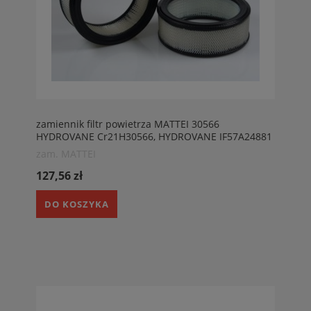
zamiennik filtr powietrza MATTEI 30566
HYDROVANE Cr21H30566, HYDROVANE IF57A24881
Filtr powietrza sprężarka MATTEI AC 37 HH
zam. MATTEI
127,56 zł
DO KOSZYKA