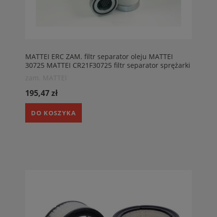
MATTEI ERC ZAM. filtr separator oleju MATTEI
30725 MATTEI CR21F30725 filtr separator sprężarki
MATTEI ERC 505
zam. MATTEI
195,47 zł
DO KOSZYKA