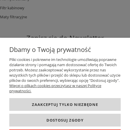
Filtr kabinowy
Maty filtracyjne
Zapisz się do Newsletter
Dbamy o Twoją prywatność
Pliki cookies i pokrewne im technologie umożliwiają poprawne
działanie strony i pomagają nam dostosować ofertę do Twoich
potrzeb. Możesz zaakceptować wykorzystanie przez nas
ZAPISZ SIĘ
wszystkich tych plików i przejść do sklepu lub dostosować użycie
plików do swoich preferencji, wybierając opcję "Dostosuj zgody".
Więcej o plikach cookies przeczytasz w naszej Polityce
prywatności.
DANE KONTAKTOWE
ZAAKCEPTUJ TYLKO NIEZBĘDNE
INFORMACJE
DOSTOSUJ ZGODY