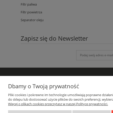
Filtr paliwa
Filtr powietrza
Separator oleju
Zapisz się do Newsletter
DANE KONTAKTOWE
Dbamy o Twoją prywatność
GRUPA-ATH
Pliki cookies i pokrewne im technologie umożliwiają poprawne działa
ul. Targowa 1A/4, 19-300 Ełk
do sklepu lub dostosować użycie plików do swoich preferencji, wybiera
woj. warmińsko-mazurskie
Więcej o plikach cookies przeczytasz w naszej Polityce prywatności.
sprzedaz@grupa-ath.pl