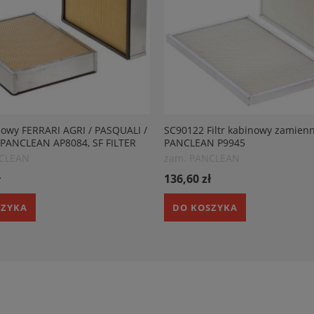
inowy FERRARI AGRI / PASQUALI /
SC90122 Filtr kabinowy zamienn
 PANCLEAN AP8084, SF FILTER
PANCLEAN P9945
, LOCHMANN 624013023
NCLEAN
zam. PANCLEAN
ł
136,60 zł
SZYKA
DO KOSZYKA