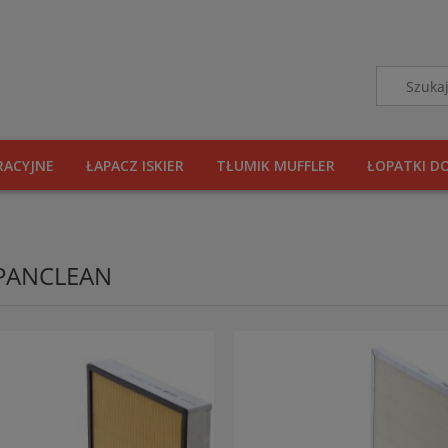
RACYJNE
ŁAPACZ ISKIER
TŁUMIK MUFFLER
ŁOPATKI D
 PANCLEAN