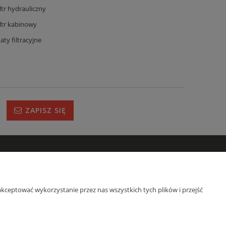
iltr hydrauliczny
iltr kabinowy
aty filtracyjne
ZAPISZ SIĘ
IRMIE
s
kceptować wykorzystanie przez nas wszystkich tych plików i przejść