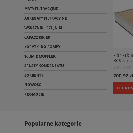
MATY FILTRACYJNE
AGREGATY FILTRACYJNE
WSKAŹNIKI, CZUJNIKI
ŁAPACZ ISKIER
ŁOPATKI DO POMPY
Filtr kab
TŁUMIK MUFFLER
BCS zam.
SKL46637
SPUSTY KONDENSATU
zam. PA
200,92 z
SORBENTY
NOWOŚCI
DO KO
PROMOCJE
Popularne kategorie