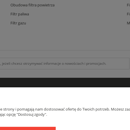
Obudowa filtra powietrza
F
Filtr paliwa
F
Filtr gazu
M
INFORMACJE
O F
Kontakt z nami
O na
nie strony i pomagają nam dostosować ofertę do Twoich potrzeb. Możesz zaa
Zamówienia specjalne
Blog
jąc opcję "Dostosuj zgody".
Koszty Dostawy , Formy płatności
Regulamin