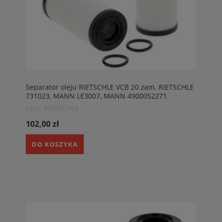
Separator oleju RIETSCHLE VCB 20 zam. RIETSCHLE
731023, MANN LE3007, MANN 4900052271.
SEPARATOR oleju do pomp próżniowych BECKER
zam. RIETSCHLE
RIETSCHLE
102,00 zł
DO KOSZYKA