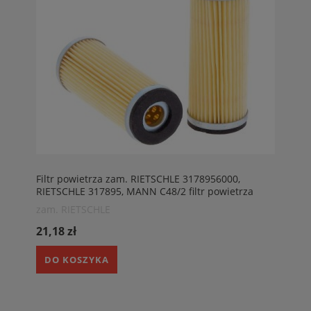
Filtr powietrza zam. RIETSCHLE 3178956000,
RIETSCHLE 317895, MANN C48/2 filtr powietrza
pompy próżniowe RIETSCHLE
zam. RIETSCHLE
21,18 zł
DO KOSZYKA