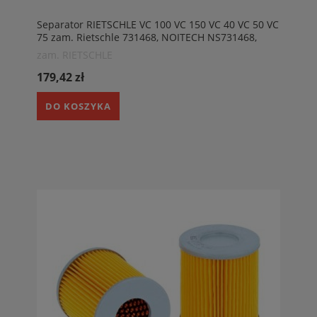
Separator RIETSCHLE VC 100 VC 150 VC 40 VC 50 VC
75 zam. Rietschle 731468, NOITECH NS731468,
ALDAIR DSL60555, RIETSCHLE 731468-600
zam. RIETSCHLE
179,42 zł
DO KOSZYKA