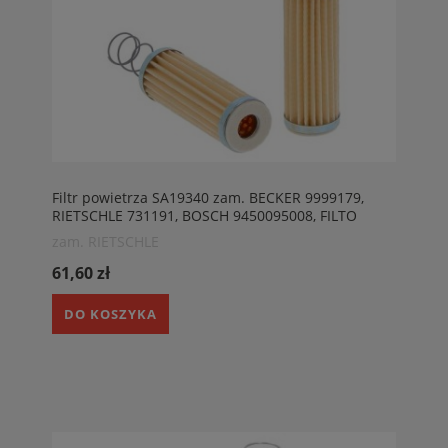
Filtr powietrza SA19340 zam. BECKER 9999179,
RIETSCHLE 731191, BOSCH 9450095008, FILTO
K2117\
zam. RIETSCHLE
61,60 zł
DO KOSZYKA