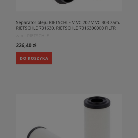
Separator oleju RIETSCHLE V-VC 202 V-VC 303 zam.
RIETSCHLE 731630, RIETSCHLE 7316306000 FILTR
SEPARATOR EŁK
zam. RIETSCHLE
226,40 zł
DO KOSZYKA