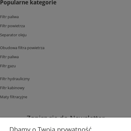
Popularne kategorie
Filtr paliwa
Filtr powietrza
Separator oleju
Obudowa filtra powietrza
Filtr paliwa
Filtr gazu
Filtr hydrauliczny
Filtr kabinowy
Maty filtracyjne
Zapisz się do Newsletter
Dbamy o Twoją prywatność