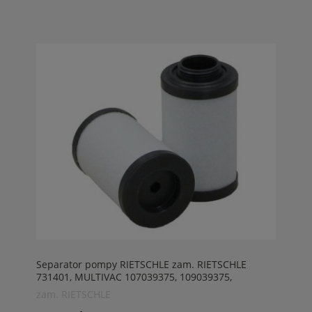
Separator pompy RIETSCHLE zam. RIETSCHLE
731401, MULTIVAC 107039375, 109039375,
RIETSCHLE 713380003
zam. RIETSCHLE