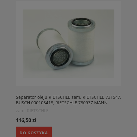
Separator oleju RIETSCHLE zam. RIETSCHLE 731547,
BUSCH 000103418, RIETSCHLE 730937 MANN
4900052163. HIFI OA1009
zam. RIETSCHLE
116,50 zł
DO KOSZYKA